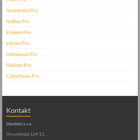
Accelerate Pro
Suffice Pro
Esteem Pro
eStore Pro
Himalayas Pro
Radiate Pro
ColorNews Pro
Kontakt
Dandelo s.r.o.
Voroněžská 124/11,