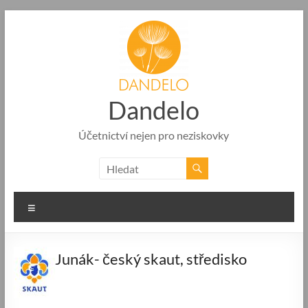
Skip
to
content
Dandelo
Účetnictví nejen pro neziskovky
Menu
Junák- český skaut, středisko